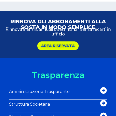
RINNOVA GLI ABBONAMENTI ALLA
SOSTA IN MODO SEMPLICE
Rinnova mensili, annuali o settimanali senza recarti in
ufficio
AREA RISERVATA
Trasparenza
Amministrazione Trasparente
Struttura Societaria